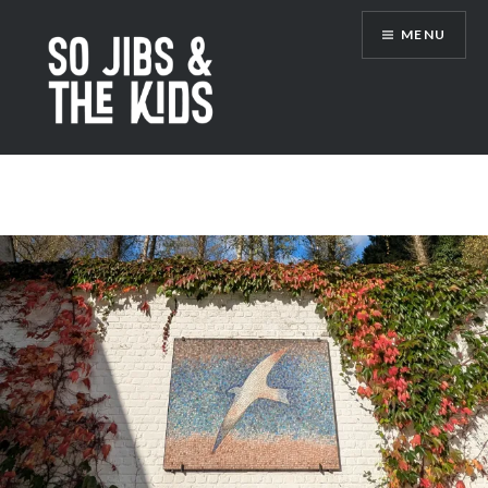
Accéder
MENU
au
contenu
principal
So Jibs & the Kids
Étiquette :
balade