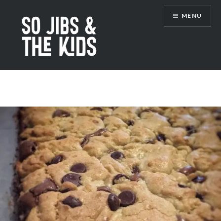
Accéder
MENU
au
contenu
principal
So Jibs & the Kids
Étiquette :
fondant