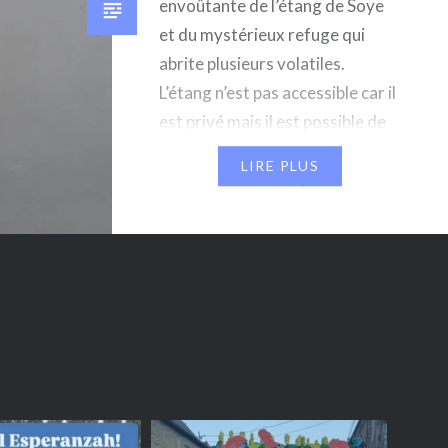
envoûtante de l’étang de Soye
et du mystérieux refuge qui
abrite plusieurs volatiles.
L’étang n’est pas accessible car il
est privé mais il est possible de
le longer via un chemin de
LIRE PLUS
traverse ! Avec l’application
« Tous en Sambre-Orneau » de la
Maison du Tourisme Sambre-
Orneau vous pourrez
emprunter…