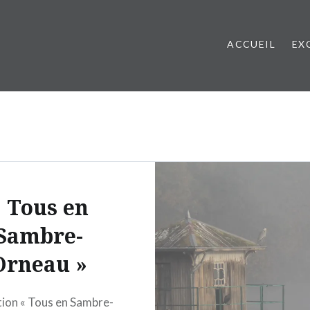
ACCUEIL
EX
Étiquette :
Tourisme
« Tous en
Sambre-
Orneau »
ation « Tous en Sambre-