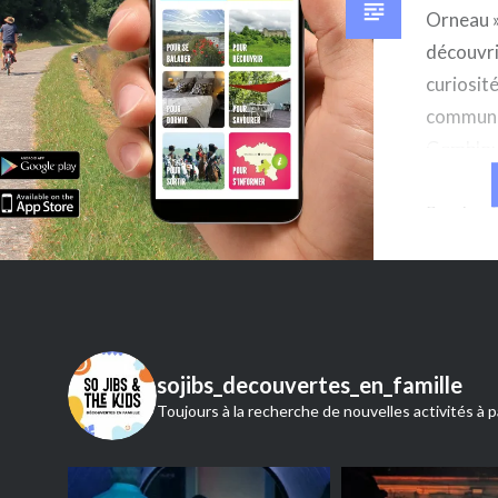
Orneau »
découvri
curiosité
commune
Gemblou
Sambre, 
Sombref
Orneau A
de vous
promis, 
développ
Tourism
sojibs_decouvertes_en_famille
être tout
Toujours à la recherche de nouvelles activités à p
j’ai acti