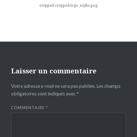
l’article
cropped-cropped-logo_sojibs.png
Laisser un commentaire
Votre adresse e-mail ne sera pas publiée.
Les champs
obligatoires sont indiqués avec
*
COMMENTAIRE
*