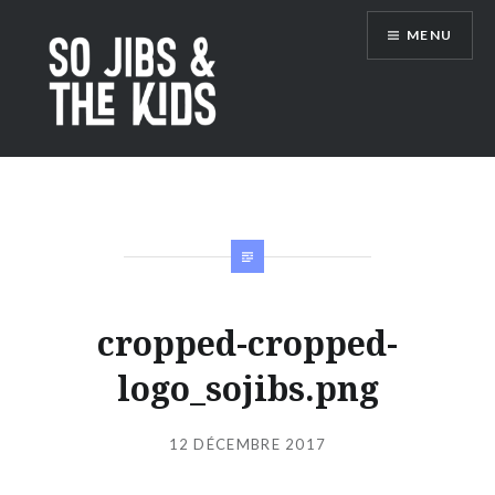
Accéder
MENU
au
contenu
principal
So Jibs & the Kids
cropped-cropped-
logo_sojibs.png
Publié
le
12 DÉCEMBRE 2017
par
JIBS