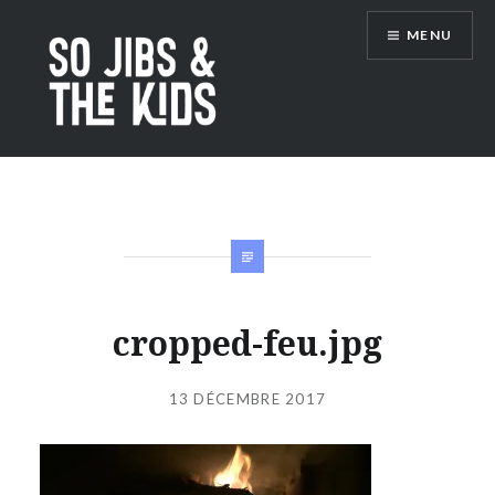
Accéder
MENU
au
contenu
principal
So Jibs & the Kids
cropped-feu.jpg
Publié
le
13 DÉCEMBRE 2017
par
JIBS