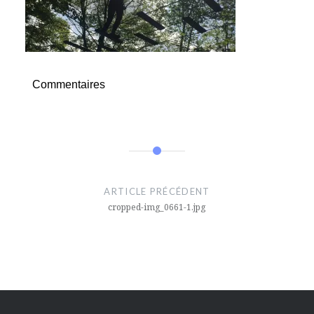
Commentaires
Navigation
de
ARTICLE PRÉCÉDENT
l’article
cropped-img_0661-1.jpg