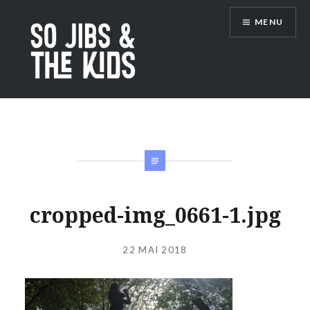
Accéder
MENU
au
contenu
principal
So Jibs & the Kids
cropped-img_0661-1.jpg
Publié
le
22 MAI 2018
par
JIBS