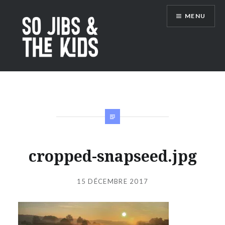
Accéder
MENU
au
contenu
principal
So Jibs & the Kids
cropped-snapseed.jpg
Publié
le
15 DÉCEMBRE 2017
par
JIBS