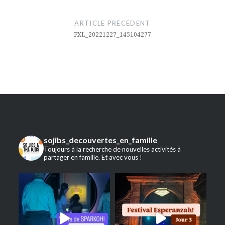
Navigation
de
ARTICLE PRÉCÉDENT
l’article
PXL_20221227_145104277
sojibs_decouvertes_en_famille
Toujours à la recherche de nouvelles activités à
partager en famille. Et avec vous !