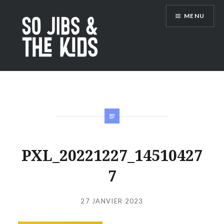
Accéder
MENU
au
contenu
principal
So Jibs & the Kids
PXL_20221227_14510427
7
Publié
le
27 JANVIER 2023
par
JIBS