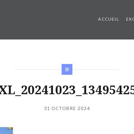
ACCUEIL
EX
XL_20241023_1349542
Publié
le
31 OCTOBRE 2024
par
JIBS