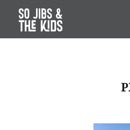
Accéder
au
contenu
principal
So Jibs & the Kids
P