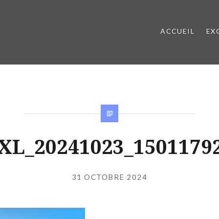
ACCUEIL
EX
XL_20241023_1501179
Publié
le
31 OCTOBRE 2024
par
JIBS