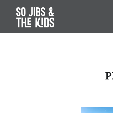
Accéder
au
contenu
principal
So Jibs & the Kids
P