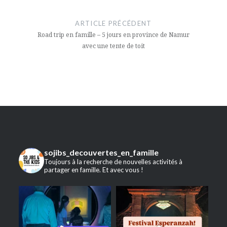
Navigation
de
ARTICLE PRÉCÉDENT
l’article
Road trip en famille – 5 jours en province de Namur
avec une tente de toit
sojibs_decouvertes_en_famille
Toujours à la recherche de nouvelles activités à
partager en famille. Et avec vous !