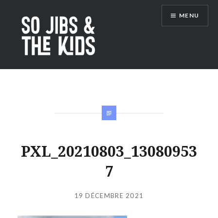
Accéder
MENU
au
contenu
principal
So Jibs & the Kids
PXL_20210803_13080953
7
Publié
le
19 DÉCEMBRE 2021
par
JIBS