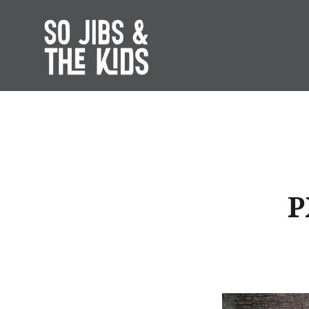
Accéder
au
contenu
principal
So Jibs & the Kids
P