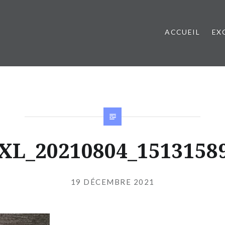
ACCUEIL
EX
XL_20210804_1513158
Publié
le
19 DÉCEMBRE 2021
par
JIBS