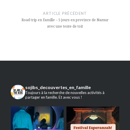
Navigation
de
ARTICLE PRÉCÉDENT
l’article
Road trip en famille – 5 jours en province de Namur
avec une tente de toit
sojibs_decouvertes_en_famille
Toujours à la recherche de nouvelles activités à
partager en famille. Et avec vous !