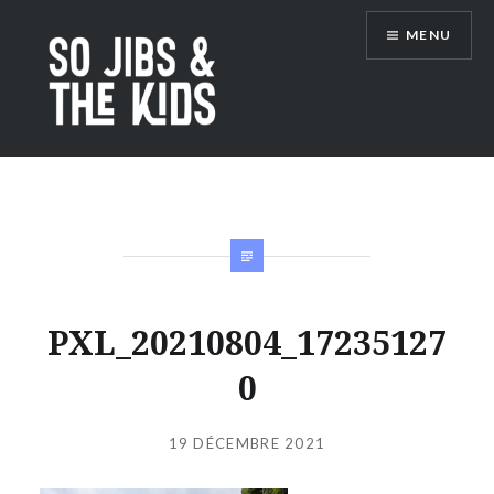
Accéder
MENU
au
contenu
principal
So Jibs & the Kids
PXL_20210804_17235127
0
Publié
le
19 DÉCEMBRE 2021
par
JIBS