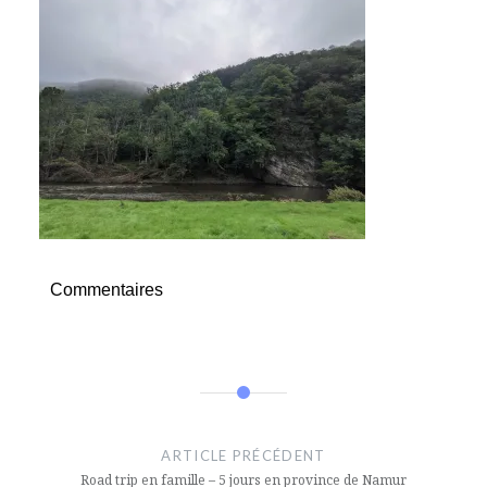
Commentaires
Navigation
de
ARTICLE PRÉCÉDENT
l’article
Road trip en famille – 5 jours en province de Namur