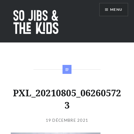
Accéder
MENU
au
contenu
principal
So Jibs & the Kids
PXL_20210805_06260572
3
Publié
le
19 DÉCEMBRE 2021
par
JIBS