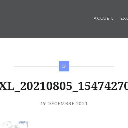
ACCUEIL
EX
XL_20210805_1547427
Publié
le
19 DÉCEMBRE 2021
par
JIBS