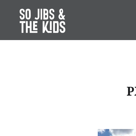
Accéder
au
contenu
principal
So Jibs & the Kids
P