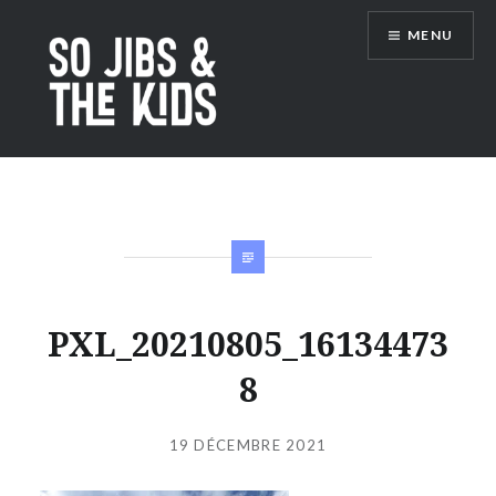
Accéder
MENU
au
contenu
principal
So Jibs & the Kids
PXL_20210805_16134473
8
Publié
le
19 DÉCEMBRE 2021
par
JIBS