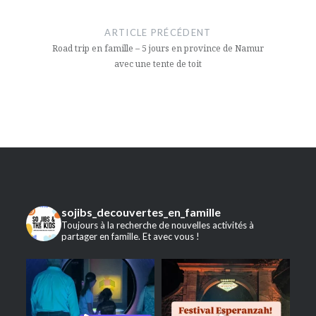
Navigation
de
ARTICLE PRÉCÉDENT
l’article
Road trip en famille – 5 jours en province de Namur
avec une tente de toit
sojibs_decouvertes_en_famille
Toujours à la recherche de nouvelles activités à
partager en famille. Et avec vous !