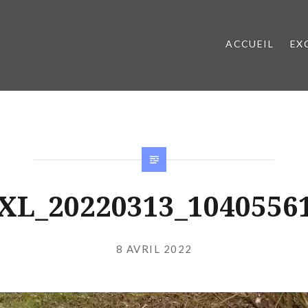
ACCUEIL
EX
XL_20220313_1040556
Publié
le
8 AVRIL 2022
par
JIBS