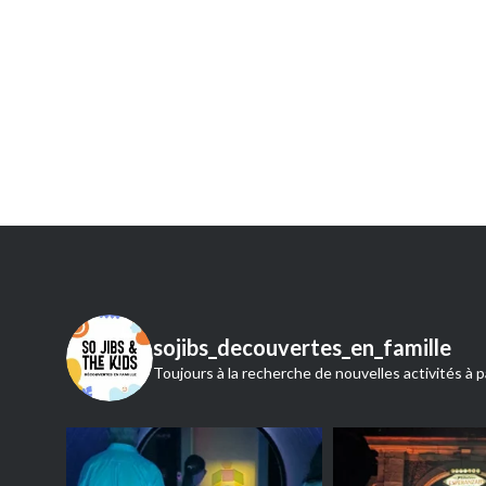
Navigation
de
l’article
sojibs_decouvertes_en_famille
Toujours à la recherche de nouvelles activités à p