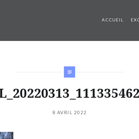
ACCUEIL
EX
L_20220313_111335462
Publié
le
8 AVRIL 2022
par
JIBS