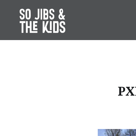
Accéder
au
contenu
principal
So Jibs & the Kids
PX