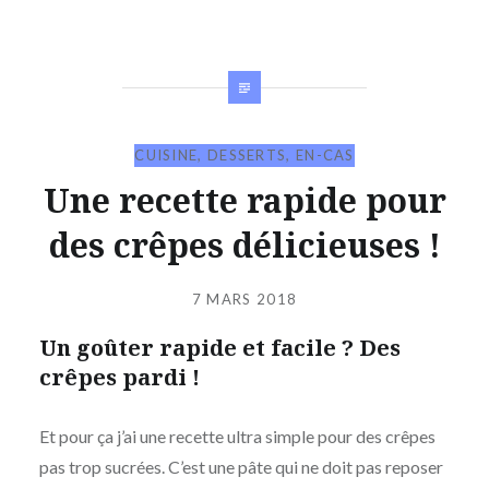
CUISINE
,
DESSERTS
,
EN-CAS
Une recette rapide pour
des crêpes délicieuses !
Publié
le
7 MARS 2018
par
Un goûter rapide et facile ? Des
JIBS
crêpes pardi !
Et pour ça j’ai une recette ultra simple pour des crêpes
pas trop sucrées. C’est une pâte qui ne doit pas reposer