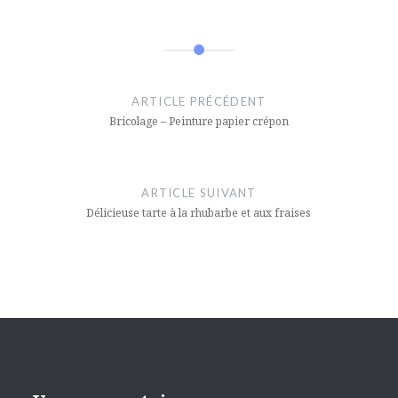
Navigation
de
ARTICLE PRÉCÉDENT
l’article
Bricolage – Peinture papier crépon
ARTICLE SUIVANT
Délicieuse tarte à la rhubarbe et aux fraises