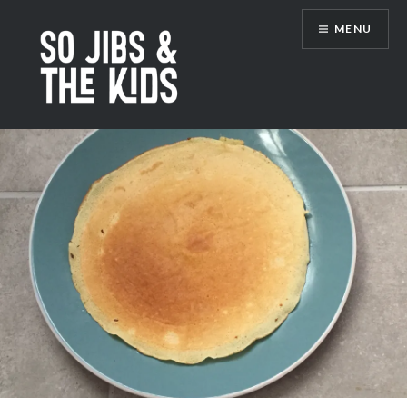
Accéder
MENU
au
contenu
principal
So Jibs & the Kids