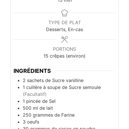
TYPE DE PLAT
Desserts, En-cas
PORTIONS
15
crêpes (environ)
INGRÉDIENTS
2
sachets de
Sucre vanilline
1
cuillère à soupe de
Sucre semoule
(Facultatif)
1
pincée de
Sel
500
ml de
lait
250
grammes de
Farine
3
oeufs
30
grammes de
cacao en poudre