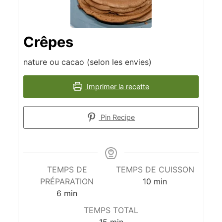
Crêpes
nature ou cacao (selon les envies)
Imprimer la recette
Pin Recipe
TEMPS DE
TEMPS DE CUISSON
minutes
PRÉPARATION
10
min
minutes
6
min
TEMPS TOTAL
minutes
15
min